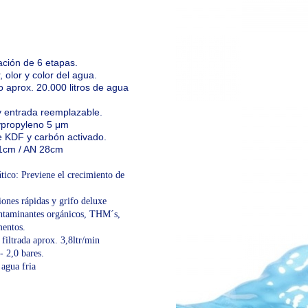
ración de 6 etapas.
, olor y color del agua.
o aprox. 20.000 litros de agua
l y entrada reemplazable.
lypropyleno 5 μm
de KDF y carbón activado.
31cm / AN 28cm
tico: Previene el crecimiento de
ones rápidas y grifo deluxe
ntaminantes orgánicos, THM´s,
mentos.
filtrada aprox. 3,8ltr/min
- 2,0 bares.
 agua fria