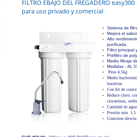
FILTRO EBAJO DEL FREGADERO easy300
para uso privado y comercial
Sistema de filt
Mejora el sabor
Alto rendimient
purificada.
Filtro principa
Prefiltro de po
Medio filtraje 
Medidas - AL 
Peso 4,5kg
Medio bacteriostá
bacterias.
Con kit de conexi
Reduce cloro, co
cloraminas, sedi
Cantidad de agua 
Presión mín. 1,5 
Conexion directa